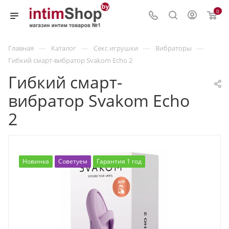
0
—
—
—
—
Главная
Каталог
Секс игрушки
Вибраторы
Гибкий смарт-вибратор Svakom Echo 2
Гибкий смарт-
вибратор Svakom Echo
2
Новинка
Советуем
Гарантия 1 год