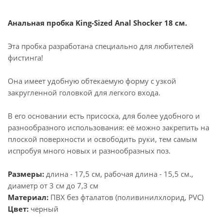
Анальная пробка King-Sized Anal Shocker 18 см.
Эта пробка разработана специально для любителей
фистинга!
Она имеет удобную обтекаемую форму с узкой
закругленной головкой для легкого входа.
В его основании есть присоска, для более удоб­ного и
разнообразного исполь­зо­ва­ния: её можно закрепить на
плос­кой поверх­но­сти и осво­бо­дить руки, тем самым
испробуя много новых и разнообразных поз.
Размеры:
длина - 17,5 см, рабочая длина - 15,5 см.,
диаметр от 3 см до 7,3 см
Материал:
ПВХ без фталатов (поливинилхлорид, PVC)
Цвет:
черный