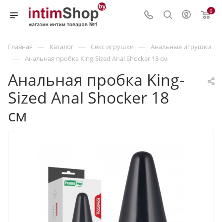
0
—
—
—
Главная
Каталог
Секс игрушки
Анальные игрушки
—
Анальная пробка King-Sized Anal Shocker 18 см
Анальная пробка King-
Sized Anal Shocker 18
см