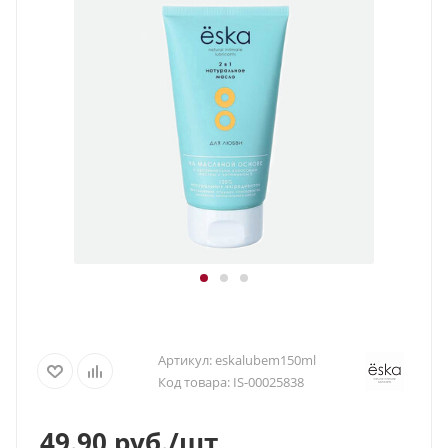
Артикул:
eskalubem150ml
Код товара:
IS-00025838
49.90
руб.
/шт