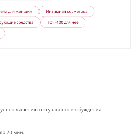
тели для женщин
Интимная косметика
рующие средства
ТОП-100 для нее
вует повышению сексуального возбуждения.
оло 20 мин.