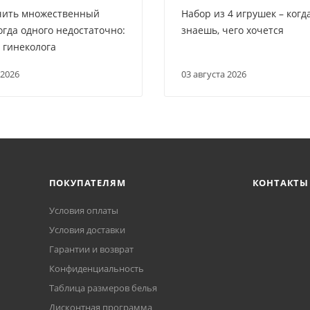
чить множественный
Набор из 4 игрушек – когд
огда одного недостаточно:
знаешь, чего хочется
в гинеколога
 2026
03 августа 2026
ПОКУПАТЕЛЯМ
КОНТАКТЫ
Условия оплаты
Условия доставки
Гарантии и возврат
Конфиденциальность
Таблица размеров белья
Дисконтная программа