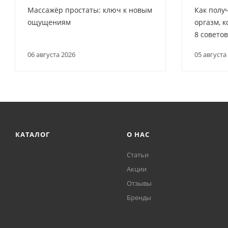
Массажёр простаты: ключ к новым
Как полу
ощущениям
оргазм, к
8 совето
06 августа 2026
05 августа
КАТАЛОГ
О НАС
Статьи
Акции
Отзывы
Бренды