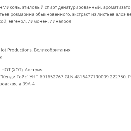
нгликоль, этиловый спирт денатурированный, ароматизатор,
тьев розмарина обыкновенного, экстракт из листьев алоэ в
ой, эвгенол, лимонен, линалоол
Hot Productions, Великобритания
а
:
HOT (ХОТ), Австрия
Кенди Тойс" УНП 691652767 GLN 4816477190009 222750, Рес
водская, д.39А-4