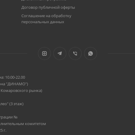
Договор публичной оферты
Соглашение на обработку
персональных данных
: 10.00-22.00
диона "ДИНАМО")
ив Комаровского рынка)
лео" (3 этаж)
страции №
полнительным комитетом
5 г.