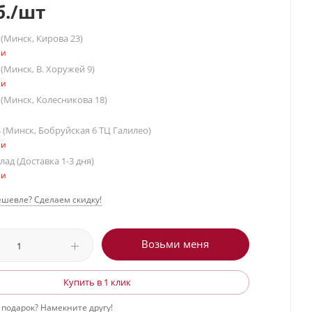
.
/шт
(Минск, Кирова 23)
ии
(Минск, В. Хоружей 9)
ии
(Минск, Колесникова 18)
 (Минск, Бобруйская 6 ТЦ Галилео)
ии
ад (Доставка 1-3 дня)
ии
шевле? Сделаем скидку!
Возьми меня
Купить в 1 клик
 подарок? Намекните другу!