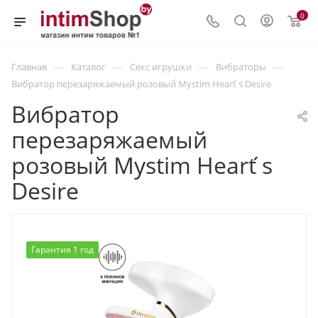
0
—
—
—
—
Главная
Каталог
Секс игрушки
Вибраторы
Вибратор перезаряжаемый розовый Mystim Heart ́s Desire
Вибратор
перезаряжаемый
розовый Mystim Heart ́s
Desire
Гарантия 1 год