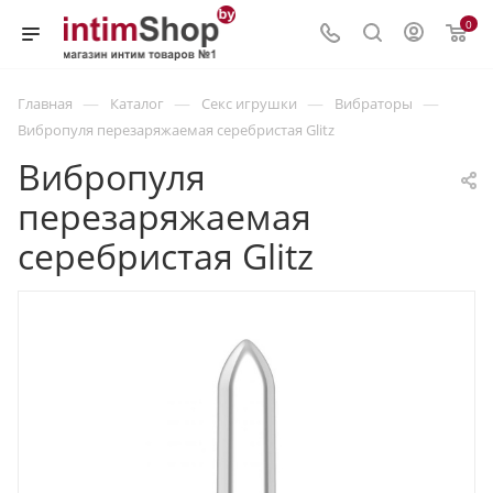
0
—
—
—
—
Главная
Каталог
Секс игрушки
Вибраторы
Вибропуля перезаряжаемая серебристая Glitz
Вибропуля
перезаряжаемая
серебристая Glitz